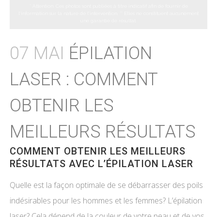
* Attention: Ces photos sont publiées à titre indicatif afin de fournir de
l’information sur la nature de l’intervention.
** Elles ne constituent aucunement
une garantie de résultat.
07 MAI
ÉPILATION
LASER : COMMENT
OBTENIR LES
MEILLEURS RÉSULTATS
COMMENT OBTENIR LES MEILLEURS
RÉSULTATS AVEC L’ÉPILATION LASER
Quelle est la façon optimale de se débarrasser des poils
indésirables pour les hommes et les femmes? L’épilation
laser? Cela dépend de la couleur de votre peau et de vos